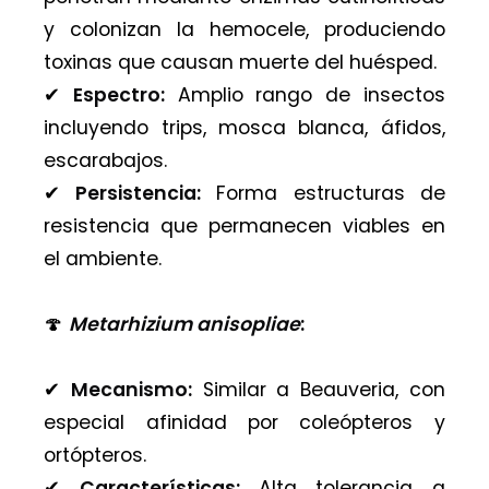
y colonizan la hemocele, produciendo
toxinas que causan muerte del huésped.
✔︎
Espectro:
Amplio rango de insectos
incluyendo trips, mosca blanca, áfidos,
escarabajos.
✔︎
Persistencia:
Forma estructuras de
resistencia que permanecen viables en
el ambiente.
🍄
Metarhizium anisopliae
:
✔︎
Mecanismo:
Similar a Beauveria, con
especial afinidad por coleópteros y
ortópteros.
✔︎
Características:
Alta tolerancia a