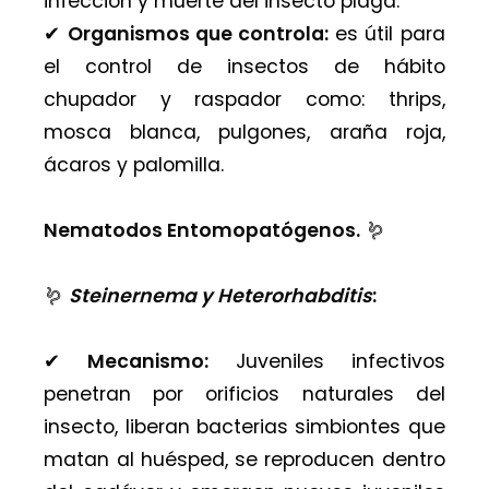
infección y muerte del insecto plaga.
✔︎
Organismos que controla:
es útil para
el control de insectos de hábito
chupador y raspador como: thrips,
mosca blanca, pulgones, araña roja,
ácaros y palomilla.
Nematodos Entomopatógenos.
🪱
🪱
Steinernema y Heterorhabditis
:
✔︎
Mecanismo:
Juveniles infectivos
penetran por orificios naturales del
insecto, liberan bacterias simbiontes que
matan al huésped, se reproducen dentro